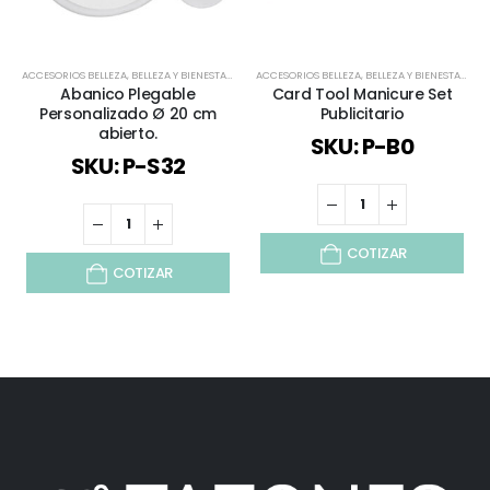
ACCESORIOS BELLEZA
,
BELLEZA Y BIENESTAR
,
BELLEZA Y SALUD
ACCESORIOS BELLEZA
,
BIENESTAR Y SALUD
,
BELLEZA Y BIENESTAR
,
DEPORTES / J
,
BEL
Abanico Plegable
Card Tool Manicure Set
Personalizado Ø 20 cm
Publicitario
abierto.
SKU: P-B0
SKU: P-S32
COTIZAR
COTIZAR