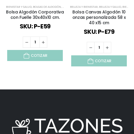
BIENESTAR Y SALUD
,
BOLSAS DE ALGODÓN
,
BOLSAS Y CAJAS
BELLEZA Y BIENESTAR
,
TODOS
,
BELLEZA Y SALUD
,
BIENESTAR Y SALUD
Bolsa Algodón Corporativa
Bolsa Canvas Algodón 10
con Fuelle 30x40x10 cm.
onzas personalizada 58 x
40 x15 cm
SKU: P-E59
SKU: P-E79
COTIZAR
COTIZAR