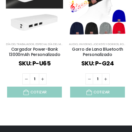
DÍA DEL TRABAJADOR
,
ESPECIAL DÍA DEL MINERO
AUDIO
,
POWER BANK
,
INVIERNO
,
TECNOLOGÍA / CELULAR / COMP
,
JOCKEYS Y GORROS
,
ROPA DE SEGURIDAD
Cargador Power-Bank
Gorro de Lana Bluetooth
13000mAh Personalizado
Personalizado
SKU: P-U65
SKU: P-G24
COTIZAR
COTIZAR