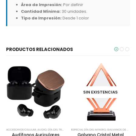
Área de Impresión:
Por definir
Cantidad Mínima:
30 unidades.
Tipo de Impresión:
Desde 1 color
PRODUCTOS RELACIONADOS
SIN EXISTENCIAS
ACCESORIOS CELULAR
,
AUDIO
,
DÍA DEL TRABAJADOR
ESPECIAL DÍA DEL MINERO
,
ESPECIAL DÍA DEL MINERO
,
GALVANOS DE CRISTAL
,
ESPECIAL DÍA D
Audífonos Auriculares
Galvano Cristal Metal