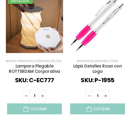
DESTACADO
BELLEZA Y BIENESTAR
,
COMPUTACIÓN
,
DÍA DE LA MADRE
BOLÍGRAFOS
,
ESCRITORIO
,
MES ROSA
,
MES ROSA
,
TODOS
,
REGALOS PREM
Lampara Plegable
Lápiz Detalles Rosa con
ROTTERDAM Corporativa
Logo
SKU: C-EC777
SKU: P-1955
COTIZAR
COTIZAR