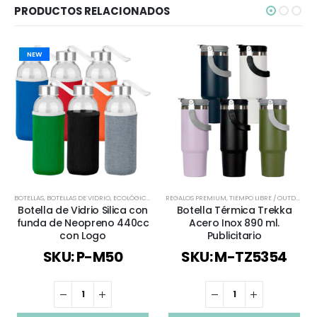
PRODUCTOS RELACIONADOS
NEW
BOTELLAS
,
BOTELLAS DE VIDRIO
,
ECOLÓGICOS Y SUSTENTABLES
REGALOS PREMIUM
,
TODOS
,
TIEMPO LIBRE / OUTDOOR
,
Botella de Vidrio Silica con
Botella Térmica Trekka
funda de Neopreno 440cc
Acero Inox 890 ml.
con Logo
Publicitario
SKU: P-M50
SKU: M-TZ5354