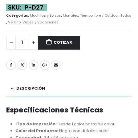
SKU:
P-D27
Categorías:
Mochilas y Bolsos
,
Morrales
,
Tiempo libre / Outdoor
,
Todos
,
Verano
,
Viajes y Vacaciones
COTIZAR
DESCRIPCIÓN
Especificaciones Técnicas
Tipo de Impresión:
Desde 1 color hasta full color.
Color del Producto:
Negro con detalles color
Capacidad:
34 x 44 cm aprox.