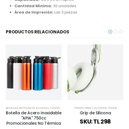
Cantidad Mínima:
30 unidades.
Área de Impresión:
Las 3 piezas.
PRODUCTOS RELACIONADOS
BOTELLAS
,
BOTELLAS DE ALUMINIO
,
TIEMPO LIBRE / OUTDOOR
TIEMPO LIBRE / OUTDOOR
,
TODOS
,
TODOS
Botella de Acero Inoxidable
Grip de Silicona
"APIA" 750cc
SKU: TL 298
Promocionales No Térmica