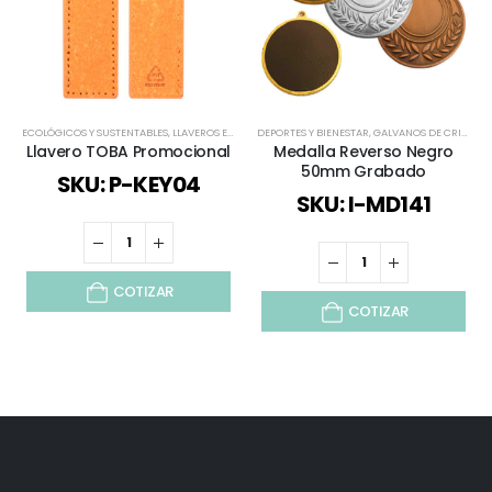
ECOLÓGICOS Y SUSTENTABLES
,
LLAVEROS EJECUTIVOS
DEPORTES Y BIENESTAR
,
TODOS
,
TODOS LOS LLAVEROS
,
GALVANOS DE CRISTAL
,
Llavero TOBA Promocional
Medalla Reverso Negro
50mm Grabado
SKU: P-KEY04
SKU: I-MD141
COTIZAR
COTIZAR