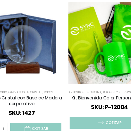
UADERNOS Y LIBRETAS
TORIO
,
GALVANOS DE CRISTAL
,
TODOS
ARTICULOS DE OFICINA
,
BOX GIFT Y KIT PER
 Cristal con Base de Madera
Kit Bienvenida Color Perso
corporativo
SKU: P-12004
SKU: 1427
COTIZAR
COTIZAR