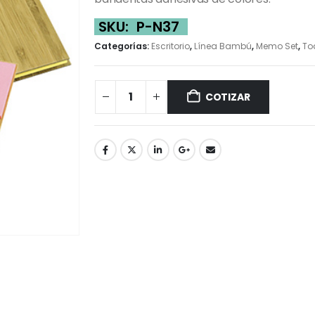
SKU:
P-N37
Categorías:
Escritorio
,
Línea Bambú
,
Memo Set
,
To
COTIZAR