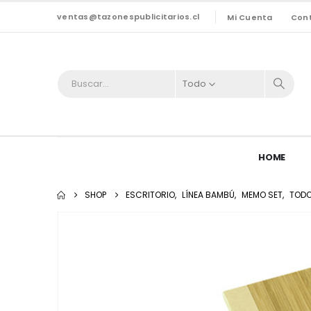
ventas@tazonespublicitarios.cl
Mi Cuenta
Con
Todo
HOME
SHOP
ESCRITORIO
,
LÍNEA BAMBÚ
,
MEMO SET
,
TOD