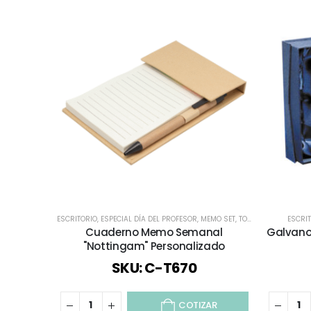
ESCRITORIO
,
ESPECIAL DÍA DEL PROFESOR
,
MEMO SET
,
TODOS
,
TODOS LOS C
ESCRI
Cuaderno Memo Semanal
Galvano
"Nottingam" Personalizado
SKU: C-T670
COTIZAR