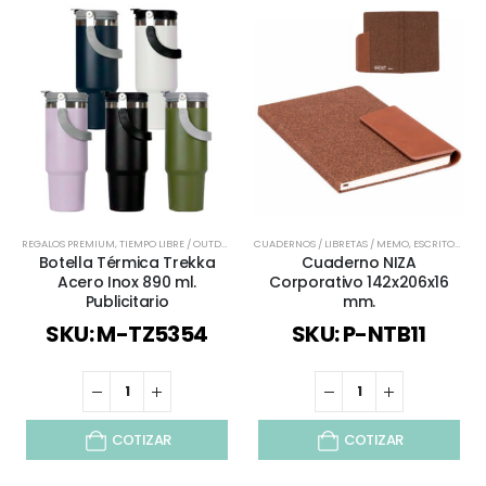
REGALOS PREMIUM
,
TIEMPO LIBRE / OUTDOOR
,
TODOS
CUADERNOS / LIBRETAS / MEMO
,
VERANO
,
VIAJES Y VACACIONES
,
ESCRITORIO
,
T
Botella Térmica Trekka
Cuaderno NIZA
Acero Inox 890 ml.
Corporativo 142x206x16
Publicitario
mm.
SKU: M-TZ5354
SKU: P-NTB11
COTIZAR
COTIZAR