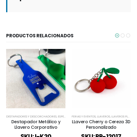
PRODUCTOS RELACIONADOS
DESTAPADORES Y DESCORCHADORES
,
ESPECIAL FIESTAS PATRIAS
FERIAS Y EVENTOS
,
LLAVEROS
,
LLAVEROS
,
LLAVEROS FUNCIONA
,
LLAVEROS PLÁSTICOS
Destapador Metálico y
LLavero Cherry o Cereza 3D
Llavero Corporativo
Personalizado
SKU: I-K20
SKU: PP-12017