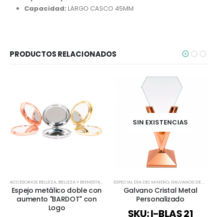
Capacidad:
LARGO CASCO 45MM
PRODUCTOS RELACIONADOS
SIN EXISTENCIAS
ACCESORIOS BELLEZA
,
BELLEZA Y BIENESTAR
,
BELLEZA Y SALUD
ESPECIAL DÍA DEL MINERO
,
BIENESTAR Y SALUD
,
GALVANOS DE CRISTAL
,
DÍA DE LA MA
Espejo metálico doble con
Galvano Cristal Metal
aumento "BARDOT" con
Personalizado
Logo
SKU: I-BLAS 21