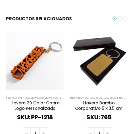
PRODUCTOS RELACIONADOS
FERIAS Y EVENTOS
,
LLAVEROS
,
LLAVEROS PLÁSTICOS
LÍNEA BAMBÚ
,
PERSONALIZADO 3D
,
LLAVEROS
,
REGALOS COBRIZADOS
,
LLAVEROS EJECUTIVOS
Llavero 3D Color Cobre
Llavero Bambo
Logo Personalizado
Corporativo 5 x 3,5 cm.
SKU: PP-1218
SKU: 765