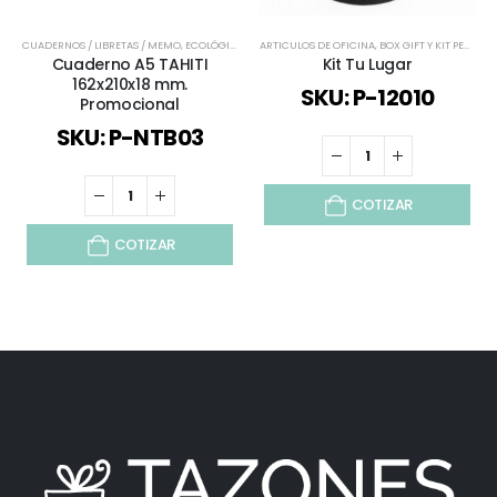
CUADERNOS / LIBRETAS / MEMO
,
ECOLÓGICOS Y SUSTENTABLES
ARTICULOS DE OFICINA
,
ESCRITORIO
,
BOX GIFT Y KIT PERSONALIZADOS
,
ESPECIAL DÍA DEL 
Cuaderno A5 TAHITI
Kit Tu Lugar
162x210x18 mm.
SKU: P-12010
Promocional
SKU: P-NTB03
COTIZAR
COTIZAR