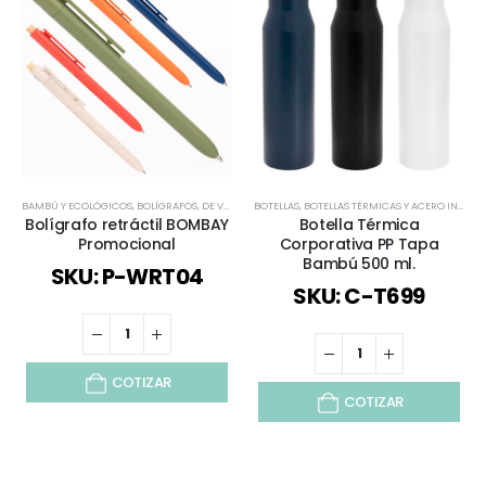
BAMBÚ Y ECOLÓGICOS
,
BOLÍGRAFOS
,
DE VUELTA AL COLEGIO
BOTELLAS
,
BOTELLAS TÉRMICAS Y ACERO INOX
,
ECOLÓGICOS Y SUSTENTABLES
,
PLÁ
,
D
Bolígrafo retráctil BOMBAY
Botella Térmica
Promocional
Corporativa PP Tapa
Bambú 500 ml.
SKU: P-WRT04
SKU: C-T699
COTIZAR
COTIZAR