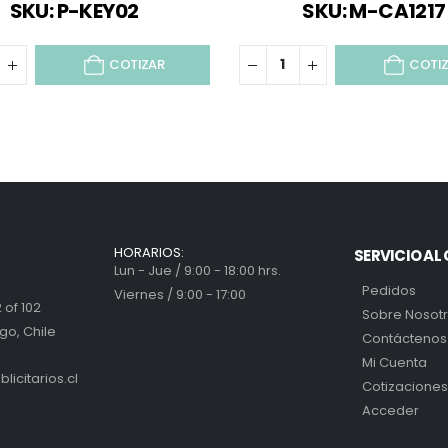
SKU: P-KEY02
SKU: M-CA1217
COTIZAR
COTI
HORARIOS:
SERVICIO AL 
Lun - Jue / 9:00 - 18:00 hrs.
Pedidos
Viernes / 9:00 - 17:00
 of 102
Sobre Nosot
go, Chile
Contáctenos
Mi Cuenta
icitarios.cl
Cotizaciones
Acceder