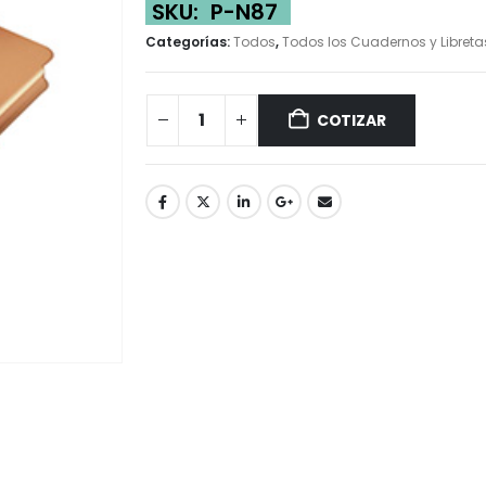
SKU:
P-N87
Categorías:
Todos
,
Todos los Cuadernos y Libreta
COTIZAR