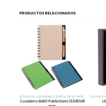
PRODUCTOS RELACIONADOS
ECOLÓGICOS Y SUSTENTABLES
,
ESPECIAL DÍA DEL PROFESOR
,
SELECCIÓN DÍ
ECOLÓGICOS 
Cuaderno BARÚ Publicitario 132x161x16
Ll
mm.