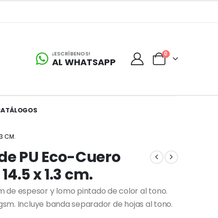
¡ESCRÍBENOS!
0
AL WHATSAPP
CATÁLOGOS
.3 CM.
 de PU Eco-Cuero
14.5 x 1.3 cm.
 de espesor y lomo pintado de color al tono.
0gsm. Incluye banda separador de hojas al tono.