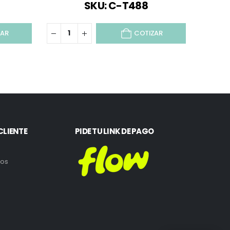
SKU: C-T488
ZAR
COTIZAR
CLIENTE
PIDE TU LINK DE PAGO
ros