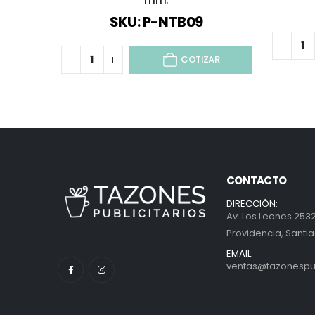
SKU: P-NTB09
COTIZAR
CONTACTO
DIRECCIÓN:
Av. Los Leones 2532
Providencia, Santia
EMAIL:
ventas@tazonespubl