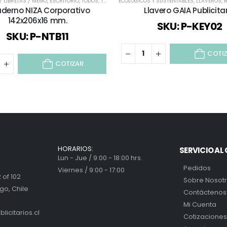
 LIBRETAS / MEMO
,
TODOS
,
TODOS LOS CUADERNOS Y LIBRETAS
,
ESCRITORIO
,
TODOS
,
TODOS LOS CUADERNOS Y LIBRETAS
ECOLÓGICOS Y SUSTENTABLES
,
LLAVEROS
,
R
derno NIZA Corporativo
Llavero GAIA Publicita
142x206x16 mm.
SKU: P-KEY02
SKU: P-NTB11
COTI
COTIZAR
HORARIOS:
SERVICIO AL 
Lun - Jue / 9:00 - 18:00 hrs.
Pedidos
Viernes / 9:00 - 17:00
 of 102
Sobre Nosot
go, Chile
Contáctenos
Mi Cuenta
icitarios.cl
Cotizaciones