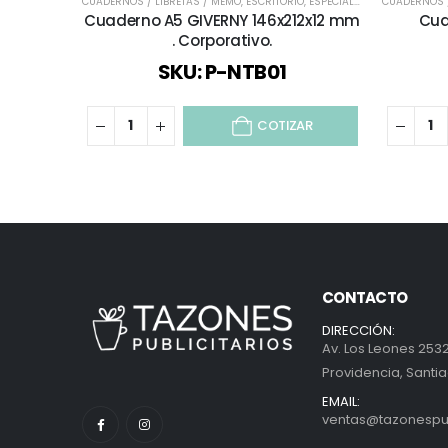
CUADERNOS / LIBRETAS / MEMO
,
ESCRITORIO
,
ESPECIAL DÍA DEL PROFESOR
CUADERNOS /
Cuaderno A5 GIVERNY 146x212x12 mm
Cua
. Corporativo.
SKU: P-NTB01
COTIZAR
CONTACTO
DIRECCIÓN:
Av. Los Leones 2532
Providencia, Santia
EMAIL:
ventas@tazonespubl