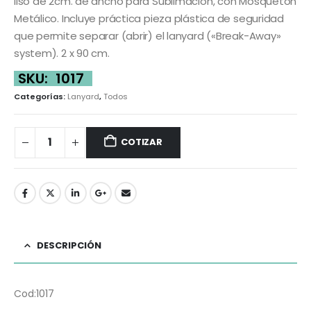
liso de 2cm. de ancho para Sublimación, con Mosquetón
Metálico. Incluye práctica pieza plástica de seguridad
que permite separar (abrir) el lanyard («Break-Away»
system). 2 x 90 cm.
SKU:
1017
Categorías:
Lanyard
,
Todos
COTIZAR
DESCRIPCIÓN
Cod:1017