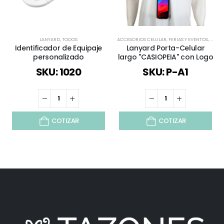
LANYARD
,
TODOS
ACCESORIOS CELULAR
,
FERIAS Y EVENTOS
,
LANY
Identificador de Equipaje
Lanyard Porta-Celular
personalizado
largo "CASIOPEIA" con Logo
SKU: 1020
SKU: P-A1
COTIZAR
COTIZAR