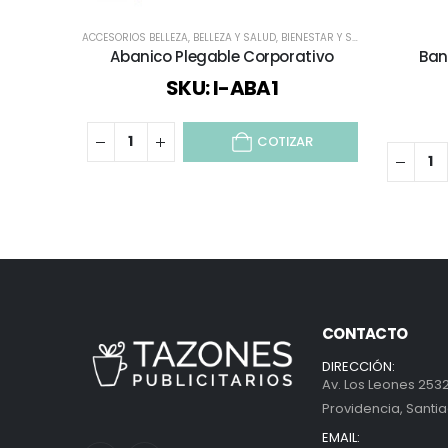
ACCESORIOS BELLEZA
,
BELLEZA Y SALUD
,
BIENESTAR Y SALUD
,
DEPORTES Y 
Abanico Plegable Corporativo
Ban
SKU: I-ABA1
COTIZAR
CONTACTO
DIRECCIÓN:
Av. Los Leones 2532
Providencia, Santia
EMAIL: