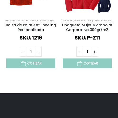
INVIERNO
,
ROPA DE TRABAJO Y PUBLICITARIO
,
TODOS
INVIERNO
,
PARKAS Y CHAQUETAS
,
ROPA DE TRABAJO Y PUBLICITARIO
Bolsa de Polar Anti-peeling
Chaqueta Mujer Micropolar
Personalizada
Corporativa 300gr/m2
SKU: 1216
SKU: P-Z11
COTIZAR
COTIZAR