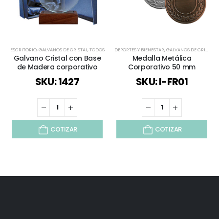
ESCRITORIO
,
GALVANOS DE CRISTAL
,
TODOS
DEPORTES Y BIENESTAR
,
GALVANOS DE CRISTAL
,
Galvano Cristal con Base
Medalla Metálica
de Madera corporativo
Corporativo 50 mm
SKU: 1427
SKU: I-FR01
COTIZAR
COTIZAR