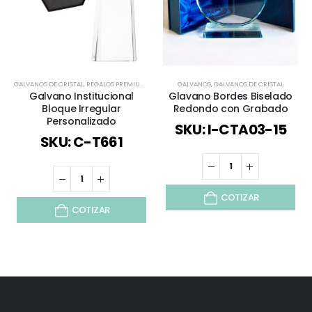
GALVANOS DE CRISTAL
,
REGALOS PREMIUM
,
TODOS
GALVANOS
,
GALVANOS DE CRISTAL
Galvano Institucional
Glavano Bordes Biselado
Bloque Irregular
Redondo con Grabado
Personalizado
SKU: I-CTA03-15
SKU: C-T661
COTIZAR
COTIZAR