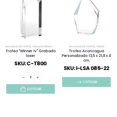
GALVANOS DE CRISTAL
,
REGALOS PREMIUM
,
TODOS
GALVANOS DE CRISTAL
,
TODOS
Trofeo "Winner Iv" Grabado
Trofeo Aconcagua
laser
Personalizado 13,5 x 21,8 x 4
cm.
SKU: C-T800
SKU: I-LSA 085-22
COTIZAR
COTIZAR