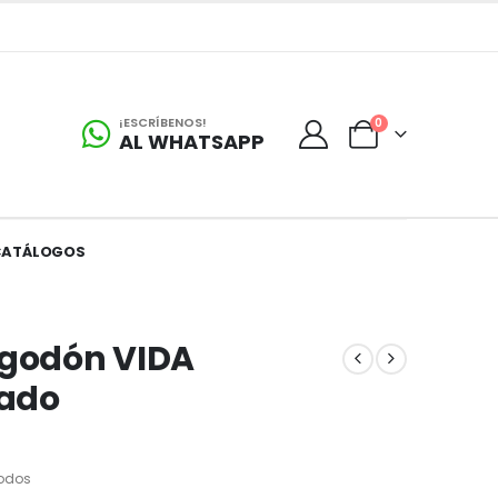
¡ESCRÍBENOS!
0
AL WHATSAPP
CATÁLOGOS
lgodón VIDA
zado
odos