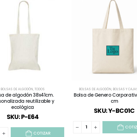
BOLSAS DE ALGODÓN
,
TODOS
BOLSAS DE ALGODÓN
,
BOLSAS Y CAJA
sa de algodón 38x41cm.
Bolsa de Genero Corporati
sonalizada reutilizable y
cm
ecológica
SKU: Y-BC01C
SKU: P-E64
COTI
COTIZAR