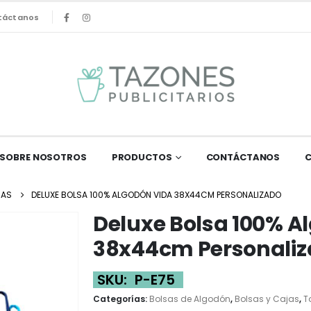
táctanos
SOBRE NOSOTROS
PRODUCTOS
CONTÁCTANOS
JAS
DELUXE BOLSA 100% ALGODÓN VIDA 38X44CM PERSONALIZADO
Deluxe Bolsa 100% A
38x44cm Personali
SKU:
P-E75
Categorías:
Bolsas de Algodón
,
Bolsas y Cajas
,
T