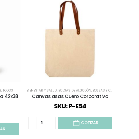
S
,
TODOS
BIENESTAR Y SALUD
,
BOLSAS DE ALGODÓN
,
BOLSAS Y CAJAS
,
BIENESTAR 
DÍA DE LA 
va 42x38
Canvas asas Cuero Corporativo
Canvas
SKU: P-E54
COTIZAR
ZAR