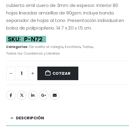
cubierta simil cuero de 3mm de espesor. Interior 80
hojas lineadas amarillas de 80gsm. Incluye banda
separador de hojas al tono. Presentación individual en
bolsa de polipropileno. 14.7 x 21.1 x 1.5 cm.
SKU:
P-N72
Categorías:
De vuelta al colegio
,
Escritorio
,
Todos
,
Todos los Cuadernos y Libretas
COTIZAR
DESCRIPCIÓN