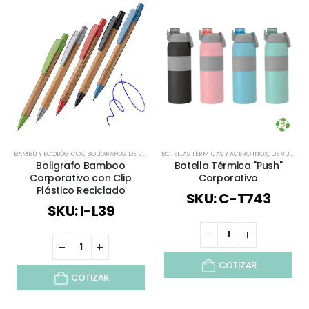
BAMBÚ Y ECOLÓGICOS
,
BOLÍGRAFOS
,
DE VUELTA AL COLEGIO
BOTELLAS TÉRMICAS Y ACERO INOX
,
DE VUELTA AL COLEGIO
Boligrafo Bamboo
Botella Térmica "Push"
Corporativo con Clip
Corporativo
Plástico Reciclado
SKU: C-T743
SKU: I-L39
COTIZAR
COTIZAR