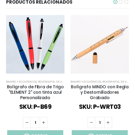
PRODUCTOS RELACIONADOS
BAMBÚ Y ECOLÓGICOS
,
BOLÍGRAFOS
,
DE VUELTA AL COLEGIO
BAMBÚ Y ECOLÓGICOS
,
ECOLÓGICOS Y SUSTENTABLES
,
BOLÍGRAFOS
,
DE VUELTA AL COLEGIO
,
TOD
Bolígrafo de Fibra de Trigo
Bolígrafo MINDO con Regla
"ELEMENT 2" con tinta azul
y Destornilladores
Personalizado
Grabado
SKU: P-B69
SKU: P-WRT03