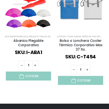
ACCESORIOS BELLEZA
,
BELLEZA Y SALUD
,
BIENESTAR Y SALUD
COOLER Y LONCHERAS
,
DEPORTES Y BIENESTAR
,
ESPECIAL DÍA DEL MINERO
,
ESPECIAL FI
Abanico Plegable
Bolso o Lonchera Cooler
Corporativo
Térmico Corporativo Max
37 lts.
SKU: I-ABA1
SKU: C-T454
COTIZAR
COTIZAR