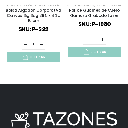
BOLSAS DE ALGODÓN
,
BOLSAS Y CAJAS
,
DÍA DE LA MADRE
ACCESORIOS ASADOS
,
DÍA DEL TRABAJADOR
,
ESPECIAL FIESTAS PATRIAS
,
ESPECIAL FIESTA
Bolsa Algodón Corporativa
Par de Guantes de Cuero
Canvas Big Bag 38.5 x 44 x
Gamuza Grabado Laser.
10 cm
SKU: P-1980
SKU: P-S22
COTIZAR
COTIZAR