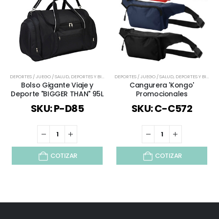
DEPORTES / JUEGO / SALUD
,
DEPORTES Y BIENESTAR
DEPORTES / JUEGO / SALUD
,
MOCHILAS Y BOLSOS
,
TIEMPO LIBRE / OUTD
,
DEPORTES Y BIENESTAR
Bolso Gigante Viaje y
Cangurera 'Kongo'
Deporte "BIGGER THAN" 95L
Promocionales
SKU: P-D85
SKU: C-C572
COTIZAR
COTIZAR