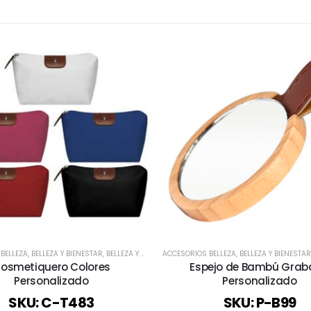
BELLEZA
Y BOLSOS
,
,
BELLEZA Y BIENESTAR
TIEMPO LIBRE / OUTDOOR
,
BELLEZA Y SALUD
,
VERANO
,
VIAJES Y VACACIONES
ACCESORIOS BELLEZA
,
BIENESTAR Y SALUD
,
,
DEPORTES Y BIENEST
BELLEZA Y BIENESTAR
osmetiquero Colores
Espejo de Bambú Gra
Personalizado
Personalizado
SKU: C-T483
SKU: P-B99