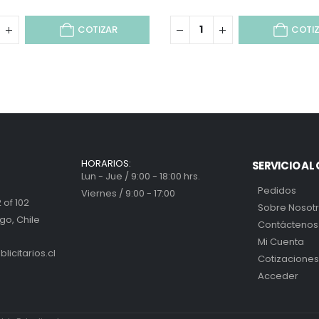
COTIZAR
COTI
HORARIOS:
SERVICIO AL 
Lun - Jue / 9:00 - 18:00 hrs.
Pedidos
Viernes / 9:00 - 17:00
 of 102
Sobre Nosot
go, Chile
Contáctenos
Mi Cuenta
icitarios.cl
Cotizaciones
Acceder