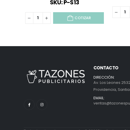
SKU: P-S13
COTIZAR
CONTACTO
DIRECCIÓN:
Av. Los Leones 2532
Providencia, Santia
EMAIL:
ventas@tazonespubl