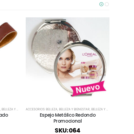
AR
,
BELLEZA Y SALUD
,
DÍA DE LA MADRE
ACCESORIOS BELLEZA
,
BIENESTAR Y SALUD
,
ESTUCHES Y NECESSAIRE
,
,
DÍA DE LA MADRE
BELLEZA Y BIENESTAR
,
MOCHILAS Y BOLSOS
,
ECOLÓGICOS Y SUSTENTABLES
,
BELLEZA Y SALUD
,
TODOS
ACCESORIOS
,
BIENESTAR
,
L
bado
Espejo Metálico Redondo
Necessa
Promocional
SKU: 064