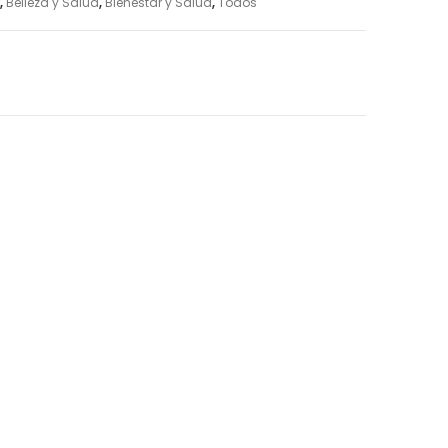
,
Belleza y Salud
,
Bienestar y Salud
,
Todos