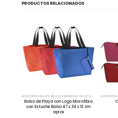
PRODUCTOS RELACIONADOS
ACCESORIOS BELLEZA
,
BELLEZA Y BIENESTAR
,
DÍA DE LA MADRE
ACCESORIOS 
,
MOCHILAS 
Bolso de Playa con Logo Microfibra
C
con Estuche Bolso 47 x 34 x 13 cm
aprox