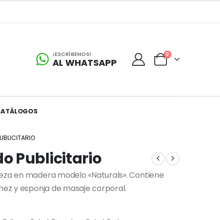
¡ESCRÍBENOS!
0
AL WHATSAPP
CATÁLOGOS
UBLICITARIO
 Publicitario
leza en madera modelo «Naturals». Contiene
omez y esponja de masaje corporal.