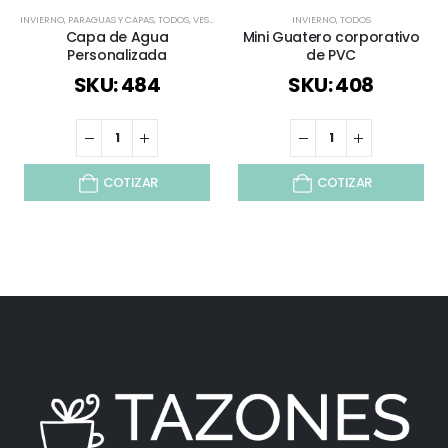
INVIERNO
,
PARAGUAS Y CAPAS
,
TODOS
,
VESTUARIO CORPORATIVO
INVIERNO
,
VIAJES Y VACACIONES
,
TODOS
Capa de Agua
Mini Guatero corporativo
Personalizada
de PVC
SKU: 484
SKU: 408
COTIZAR
COTIZAR