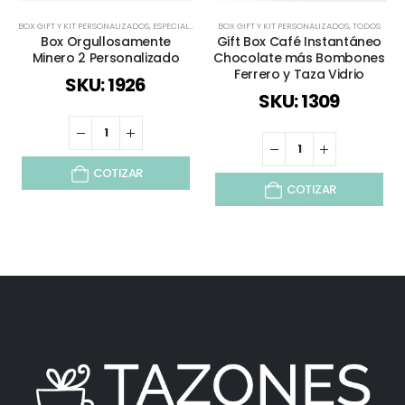
BOX GIFT Y KIT PERSONALIZADOS
,
ESPECIAL DÍA DEL MINERO
BOX GIFT Y KIT PERSONALIZADOS
,
REGALOS COBRIZADOS
,
,
TODOS
REGALOS P
Box Orgullosamente
Gift Box Café Instantáneo
Minero 2 Personalizado
Chocolate más Bombones
Ferrero y Taza Vidrio
SKU: 1926
SKU: 1309
COTIZAR
COTIZAR