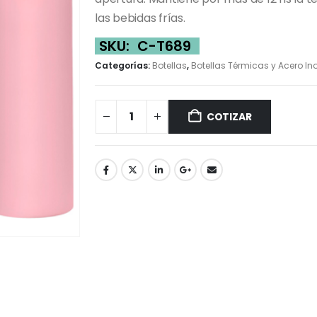
las bebidas frías.
SKU:
C-T689
Categorías:
Botellas
,
Botellas Térmicas y Acero In
COTIZAR