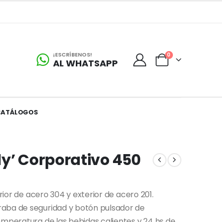
¡ESCRÍBENOS!
0
AL WHATSAPP
CATÁLOGOS
ly’ Corporativo 450
erior de acero 304 y exterior de acero 201.
raba de seguridad y botón pulsador de
emperatura de las bebidas calientes y 24 hs de