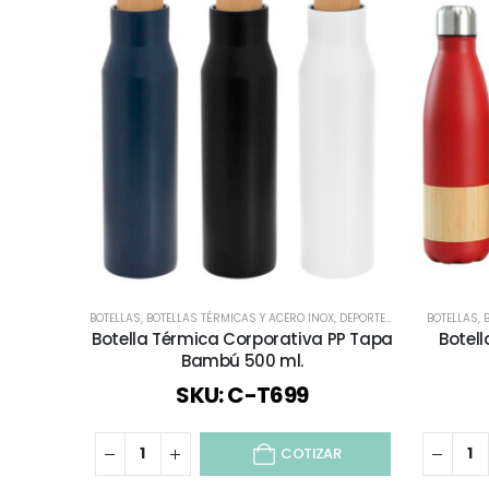
BOTELLAS
,
BOTELLAS TÉRMICAS Y ACERO INOX
,
DEPORTES Y BIENESTAR
BOTELLAS
,
ECO
,
Botella Térmica Corporativa PP Tapa
Botel
Bambú 500 ml.
SKU: C-T699
COTIZAR