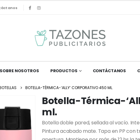
táctanos
SOBRE NOSOTROS
PRODUCTOS
CONTÁCTANOS
BOTELLAS
BOTELLA-TÉRMICA-‘ALLY’ CORPORATIVO 450 ML.
Botella-Térmica-‘Al
ml.
Botella doble pared, sellada al vacío. Int
Pintura acabado mate. Tapa en PP con t
apertura. Mantiene por más de 12 hs la t