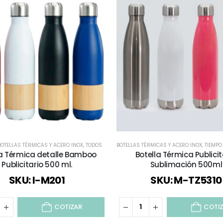
LÓGICOS Y SUSTENTABLES
BOTELLAS TÉRMICAS Y ACERO INOX
,
TIEMPO LIBRE / OUTDOOR
,
TODOS
BOTELLAS TÉRMICAS Y ACERO INOX
,
TODOS
,
VIAJES Y VACACIONES
,
TIEMPO L
la Térmica detalle Bamboo
Botella Térmica Publicit
Publicitario 500 ml.
Sublimación 500ml
SKU: I-M201
SKU: M-TZ5310
COTIZAR
COTI