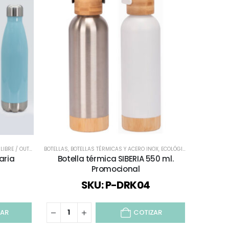
IBRE / OUTDOOR
,
BOTELLAS
TODOS
,
BOTELLAS TÉRMICAS Y ACERO INOX
,
ECOLÓGICOS Y SUSTENTABLES
BOTELLAS T
aria
Botella térmica SIBERIA 550 ml.
Termo A
Promocional
SKU: P-DRK04
ZAR
COTIZAR