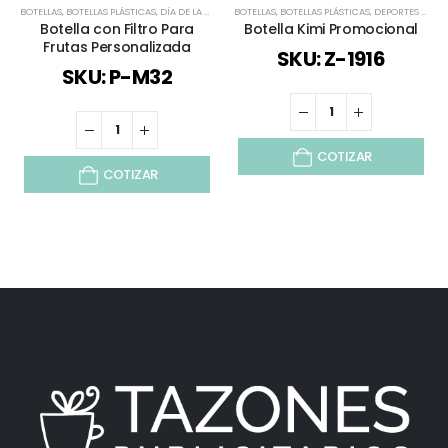
BOTELLAS
,
BOTELLAS PLÁSTICAS
,
DÍA DE LA MADRE
BOTELLAS
,
TODOS
,
BOTELLAS PLÁSTICAS
,
DEPORTES Y BIENESTAR
Botella con Filtro Para
Botella Kimi Promocional
Frutas Personalizada
SKU: Z-1916
SKU: P-M32
COTIZAR
COTIZAR