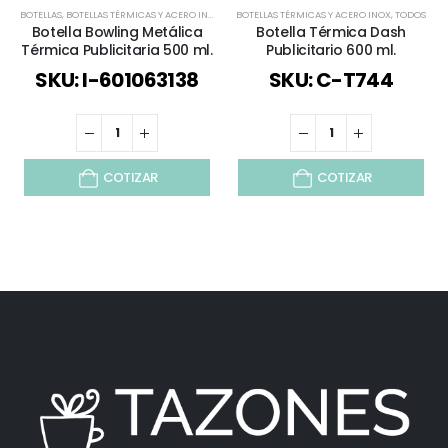
BOTELLAS
,
BOTELLAS TÉRMICAS Y ACERO INOX
,
TIEMPO LIBRE / OUTDOOR
BOTELLAS TÉRMICAS Y ACERO INOX
,
TODOS
,
TODOS
Botella Bowling Metálica
Botella Térmica Dash
Térmica Publicitaria 500 ml.
Publicitario 600 ml.
SKU: I-601063138
SKU: C-T744
COTIZAR
COTIZAR