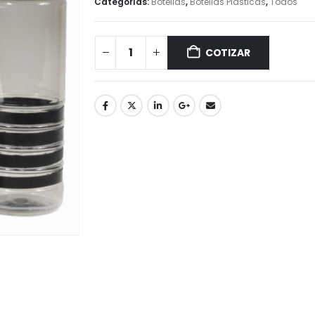
Categorías:
Botellas
,
Botellas Plásticas
,
Todos
COTIZAR