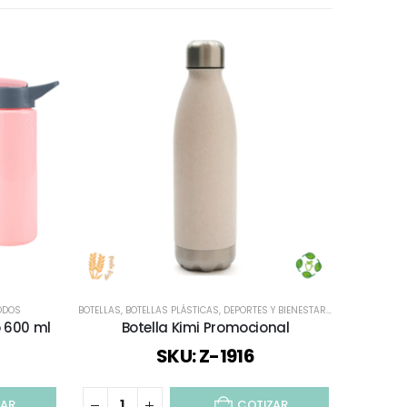
ODOS
BOTELLAS
,
BOTELLAS PLÁSTICAS
,
DEPORTES Y BIENESTAR
,
ECOLÓGICOS Y S
BOT
o 600 ml
Botella Kimi Promocional
Bot
SKU: Z-1916
ZAR
COTIZAR