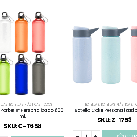
ELLAS
,
BOTELLAS PLÁSTICAS
,
TODOS
BOTELLAS
,
BOTELLAS PLÁSTICAS
,
T
“Parker II” Personalizado 600
Botella Cake Personalizad
ml.
SKU: Z-1753
SKU: C-T658
COTI