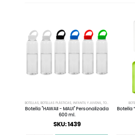
BOTELLAS
,
BOTELLAS PLÁSTICAS
,
INFANTIL Y JUVENIL
,
TODOS
BOT
Botella "HAWAII - MAUI" Personalizada
Botella 
600 ml.
SKU: 1439