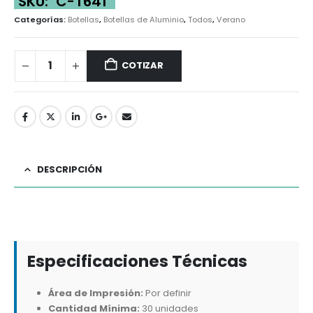
SKU:
C-T641
Categorías:
Botellas
,
Botellas de Aluminio
,
Todos
,
Verano
COTIZAR
DESCRIPCIÓN
Especificaciones Técnicas
Área de Impresión:
Por definir
Cantidad Mínima:
30 unidades