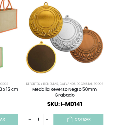
TODOS
DEPORTES Y BIENESTAR
,
GALVANOS DE CRISTAL
,
TODOS
R
0 x 15 cm
Medalla Reverso Negro 50mm
Set D
Grabado
SKU: I-MD141
ZAR
COTIZAR