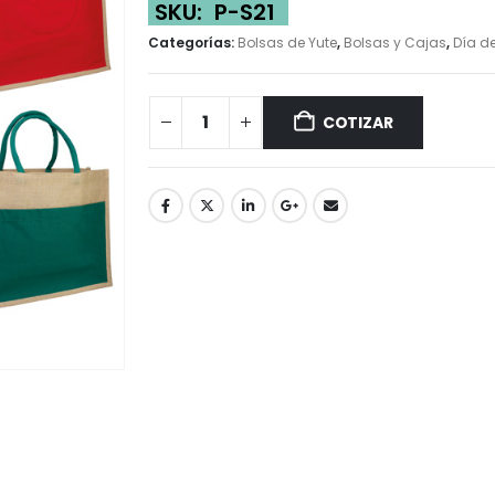
SKU:
P-S21
Categorías:
Bolsas de Yute
,
Bolsas y Cajas
,
Día d
COTIZAR