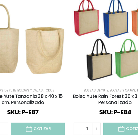
S DE YUTE
,
BOLSAS Y CAJAS
,
TODOS
BOLSAS DE YUTE
,
BOLSAS Y CAJAS
,
e Yute Tanzania 38 x 40 x 15
Bolsa Yute Rain Forest 30 x 3
cm. Personalizado
Personalizado.
SKU: P-E87
SKU: P-E84
COTIZAR
COTI