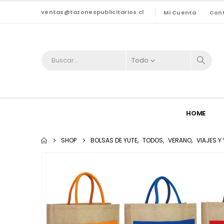
ventas@tazonespublicitarios.cl
Mi Cuenta
Con
Todo
HOME
SHOP
BOLSAS DE YUTE
,
TODOS
,
VERANO
,
VIAJES 