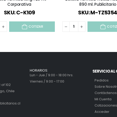
Corporativa
890 ml. Publicitario
SKU: C-K109
SKU: M-TZ535
COTIZAR
COTI
HORARIOS:
SERVICIO AL 
Lun - Jue / 9:00 - 18:00 hrs.
Pedidos
Viernes / 9:00 - 17:00
 of 102
Sobre Nosot
go, Chile
Contáctenos
Mi Cuenta
icitarios.cl
Cotizaciones
Acceder