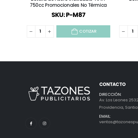
750cc Promocionales No Térmica
SKU: P-M87
COTIZAR
CONTACTO
DIRECCIÓN:
Av. Los Leones 2532
Providencia, Santia
EMAIL:
ventas@tazonespubl