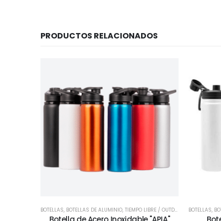
PRODUCTOS RELACIONADOS
BOTELLAS
,
BOTELLAS DE ALUMINIO
,
TIEMPO LIBRE / OUTDOOR
,
TODOS
BOTELLAS
,
BO
Botella de Acero Inoxidable "APIA"
Bot