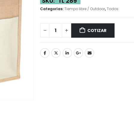
SKU:
TL 289
Categorías:
Tiempo libre / Outdoor
,
Todos
COTIZAR