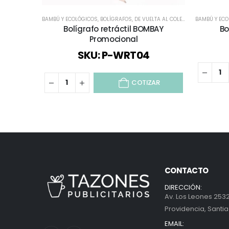
BAMBÚ Y ECOLÓGICOS
,
BOLÍGRAFOS
,
DE VUELTA AL COLEGIO
,
ECOLÓGICOS 
BAMBÚ Y EC
Bolígrafo retráctil BOMBAY
Bo
Promocional
SKU: P-WRT04
COTIZAR
CONTACTO
DIRECCIÓN:
Av. Los Leones 2532
Providencia, Santia
EMAIL: