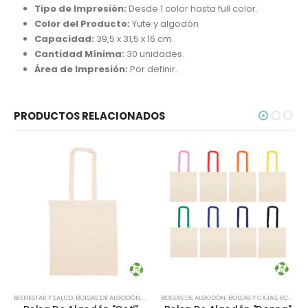
Tipo de Impresión:
Desde 1 color hasta full color.
Color del Producto:
Yute y algodón
Capacidad:
39,5 x 31,5 x 16 cm.
Cantidad Mínima:
30 unidades.
Área de Impresión:
Por definir.
PRODUCTOS RELACIONADOS
BIENESTAR Y SALUD
,
BOLSAS DE ALGODÓN
,
BOLSAS Y CAJAS
BOLSAS DE ALGODÓN
,
ECOLÓGICOS Y SUSTENTABLES
,
BOLSAS Y CAJAS
,
ECOLÓGICOS Y SUSTENTABLES
,
TODO