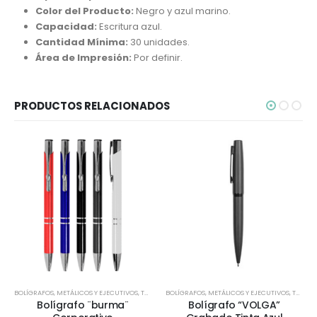
Color del Producto:
Negro y azul marino.
Capacidad:
Escritura azul.
Cantidad Mínima:
30 unidades.
Área de Impresión:
Por definir.
PRODUCTOS RELACIONADOS
BOLÍGRAFOS
,
METÁLICOS Y EJECUTIVOS
,
TODOS
BOLÍGRAFOS
,
METÁLICOS Y EJECUTIVOS
,
TODOS
Bolígrafo ¨burma¨
Bolígrafo “VOLGA”