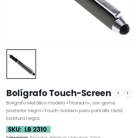
Bolígrafo Touch-Screen
Bolígrafo Metálico modelo «Titanium», con goma
posterior negra «Touch-Screen» para pantalla táctil.
Escritura negra.
SKU:
LB 2310
Categorías:
Bolígrafos
,
Metálicos y Ejecutivos
,
Todos