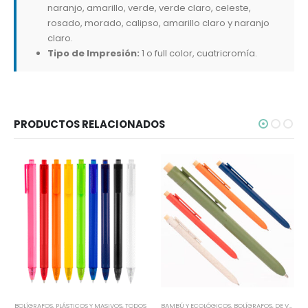
naranjo, amarillo, verde, verde claro, celeste,
rosado, morado, calipso, amarillo claro y naranjo
claro.
Tipo de Impresión:
1 o full color, cuatricromía.
PRODUCTOS RELACIONADOS
BOLÍGRAFOS
,
PLÁSTICOS Y MASIVOS
,
TODOS
BAMBÚ Y ECOLÓGICOS
,
BOLÍGRAFOS
,
DE VUELTA AL COLEGIO