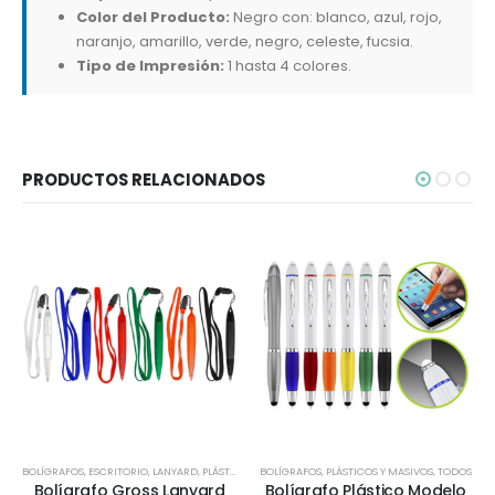
Color del Producto:
Negro con: blanco, azul, rojo,
naranjo, amarillo, verde, negro, celeste, fucsia.
Tipo de Impresión:
1 hasta 4 colores.
PRODUCTOS RELACIONADOS
BOLÍGRAFOS
,
ESCRITORIO
,
LANYARD
,
PLÁSTICOS Y MASIVOS
BOLÍGRAFOS
,
TODOS
,
PLÁSTICOS Y MASIVOS
,
TODOS
Bolígrafo Gross Lanyard
Bolígrafo Plástico Modelo