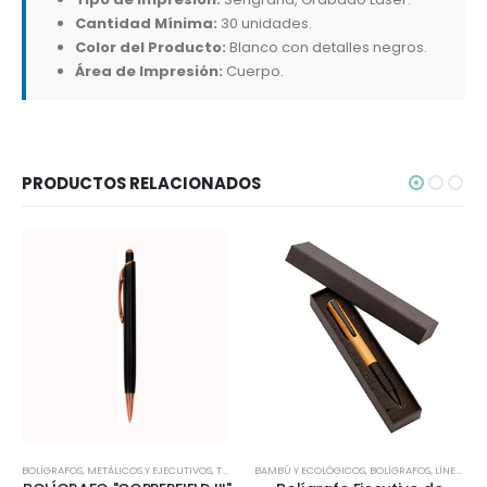
Cantidad Mínima:
30 unidades.
Color del Producto:
Blanco con detalles negros.
Área de Impresión:
Cuerpo.
PRODUCTOS RELACIONADOS
BOLÍGRAFOS
,
METÁLICOS Y EJECUTIVOS
,
TODOS
BAMBÚ Y ECOLÓGICOS
,
BOLÍGRAFOS
,
LÍNEA BAMBÚ