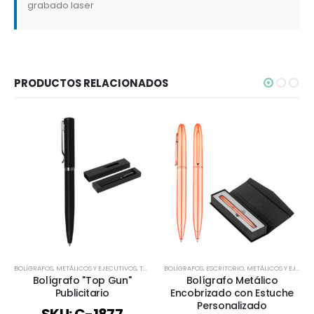
grabado laser
PRODUCTOS RELACIONADOS
BOLÍGRAFOS
,
METÁLICOS Y EJECUTIVOS
,
TODOS
BOLÍGRAFOS
,
ESCRITORIO
,
METÁLICOS Y EJECUTIVOS
Bolígrafo "Top Gun"
Bolígrafo Metálico
Publicitario
Encobrizado con Estuche
Personalizado