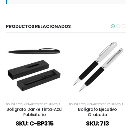
PRODUCTOS RELACIONADOS
BOLÍGRAFOS
,
METÁLICOS Y EJECUTIVOS
,
TODOS
BOLÍGRAFOS
,
METÁLICOS Y EJECUTIVOS
,
TODOS
Bolígrafo Danke Tinta-Azul
Bolígrafo Ejecutivo
Publicitario
Grabado
SKU: C-BP315
SKU: 713