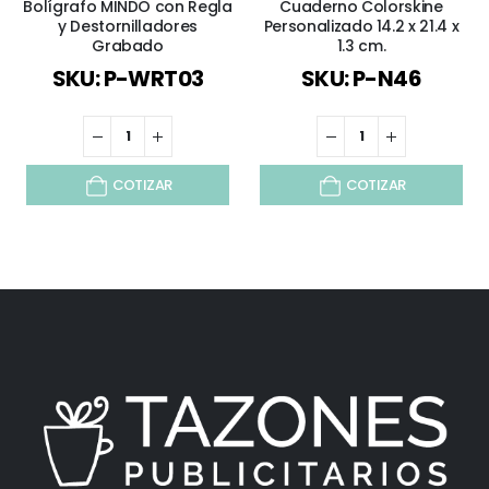
Bolígrafo MINDO con Regla
Cuaderno Colorskine
y Destornilladores
Personalizado 14.2 x 21.4 x
Grabado
1.3 cm.
SKU: P-WRT03
SKU: P-N46
COTIZAR
COTIZAR