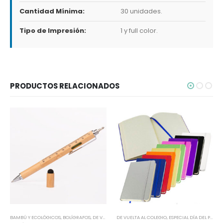
Cantidad Mínima:
30 unidades.
Tipo de Impresión:
1 y full color.
PRODUCTOS RELACIONADOS
BAMBÚ Y ECOLÓGICOS
,
BOLÍGRAFOS
,
DE VUELTA AL COLEGIO
DE VUELTA AL COLEGIO
,
DESTACADORES Y FUNCIONALES
,
ESPECIAL DÍA DEL PROFESOR
,
ES