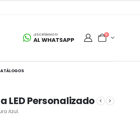
¡ESCRÍBENOS!
0
AL WHATSAPP
CATÁLOGOS
na LED Personalizado
ura Azul.
s