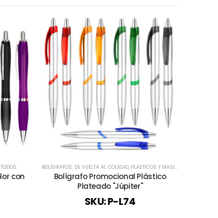
,
TODOS
BOLÍGRAFOS
,
DE VUELTA AL COLEGIO
,
PLÁSTICOS Y MASIVOS
,
TODOS
BOLÍ
lor con
Bolígrafo Promocional Plástico
Bolíg
Plateado "Júpiter"
SKU: P-L74