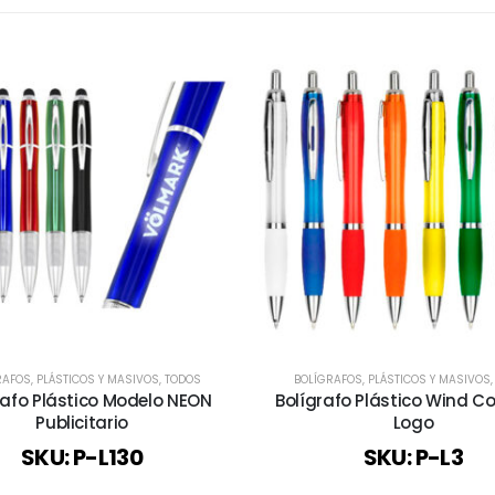
RAFOS
,
PLÁSTICOS Y MASIVOS
,
TODOS
BOLÍGRAFOS
,
PLÁSTICOS Y MASIVOS
rafo Plástico Modelo NEON
Bolígrafo Plástico Wind Co
Publicitario
Logo
SKU: P-L130
SKU: P-L3